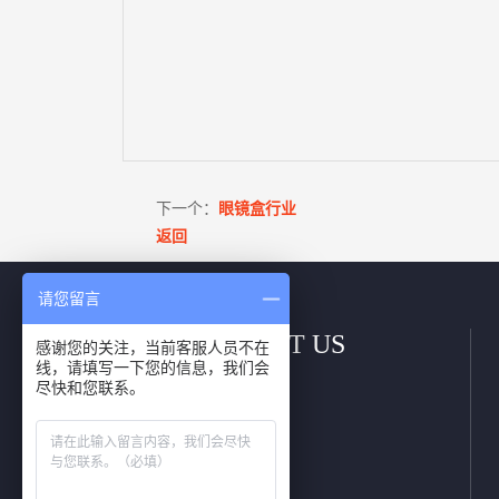
下一个：
眼镜盒行业
返回
请您留言
联系我们 / CONTACT US
感谢您的关注，当前客服人员不在
线，请填写一下您的信息，我们会
联系人：张先生
尽快和您联系。
销售热线：139-2589-0055
电话号码: 0769-85080921
邮箱：Devin@gdlong.com